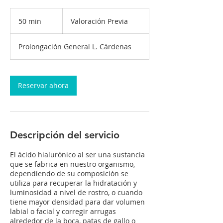
Valoración
Previa
50 min
5
Valoración Previa
0
Prolongación General L. Cárdenas
m
i
n
Reservar ahora
Descripción del servicio
El ácido hialurónico al ser una sustancia
que se fabrica en nuestro organismo,
dependiendo de su composición se
utiliza para recuperar la hidratación y
luminosidad a nivel de rostro, o cuando
tiene mayor densidad para dar volumen
labial o facial y corregir arrugas
alrededor de la boca, patas de gallo o