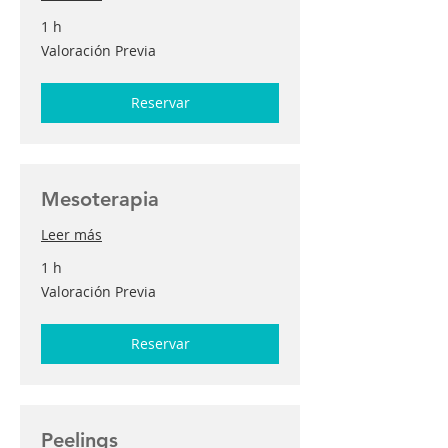
1 h
Valoración
Valoración Previa
Previa
Reservar
Mesoterapia
Leer más
1 h
Valoración
Valoración Previa
Previa
Reservar
Peelings