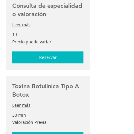
Consulta de especialidad
o valoración
Leer más
1 h
Precio
Precio puede variar
puede
variar
Reservar
Toxina Botulínica Tipo A
Botox
Leer más
30 min
Valoración
Valoración Previa
Previa